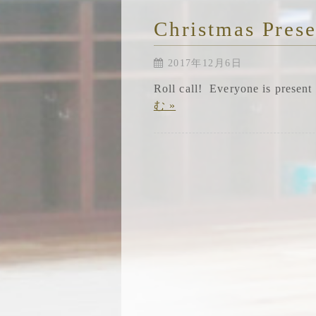
Christmas Prese
2017年12月6日
Roll call! Everyone is presen
む »