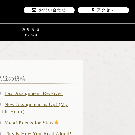
お問い合わせ
アクセス
最近の投稿
Last Assignment Received
New Assignment is Up! (My
ittle Heart)
Yada! Poems for Stars
This is How You Read Aloud!