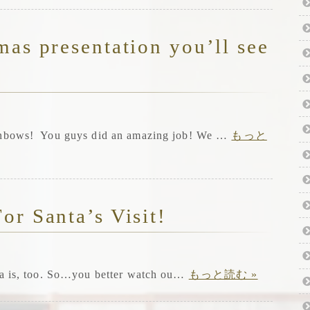
mas presentation you’ll see
ainbows! You guys did an amazing job! We …
もっと
or Santa’s Visit!
ta is, too. So…you better watch ou…
もっと読む »