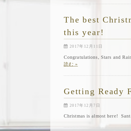
The best Christ
this year!
2017年12月11日
Congratulations, Stars and R
読む »
Getting Ready F
2017年12月7日
Christmas is almost here! San