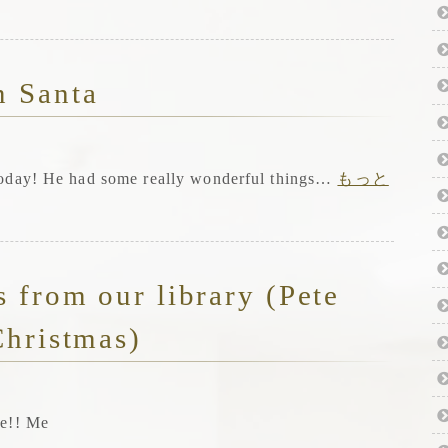
 Santa
today! He had some really wonderful things…
もっと
 from our library (Pete
Christmas)
ve!! Me