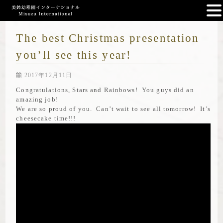
The best Christmas presentation
you’ll see this year!
2017年12月11日
Congratulations, Stars and Rainbows! You guys did an
amazing job!
We are so proud of you. Can’t wait to see all tomorrow! It’s
cheesecake time!!!