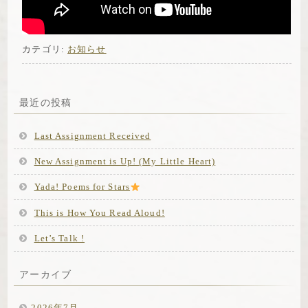
カテゴリ:
お知らせ
最近の投稿
Last Assignment Received
New Assignment is Up! (My Little Heart)
Yada! Poems for Stars
This is How You Read Aloud!
Let’s Talk !
アーカイブ