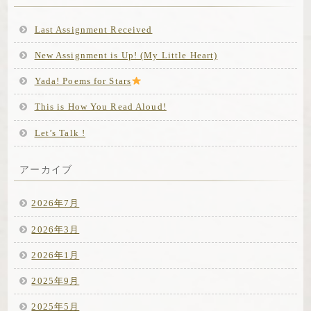
Last Assignment Received
New Assignment is Up! (My Little Heart)
Yada! Poems for Stars
This is How You Read Aloud!
Let’s Talk !
アーカイブ
2026年7月
2026年3月
2026年1月
2025年9月
2025年5月