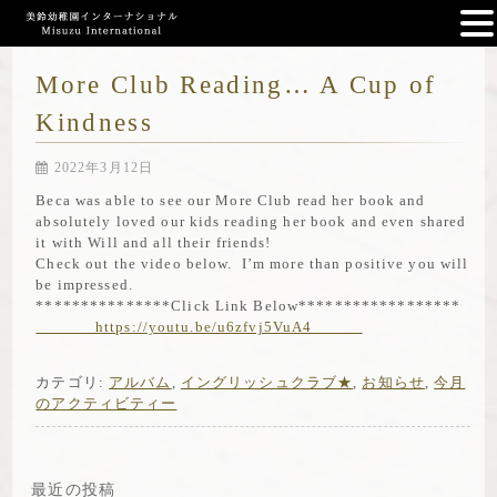
More Club Reading… A Cup of
Kindness
2022年3月12日
Beca was able to see our More Club read her book and
absolutely loved our kids reading her book and even shared
it with Will and all their friends!
Check out the video below. I’m more than positive you will
be impressed.
***************Click Link Below******************
https://youtu.be/u6zfvj5VuA4
カテゴリ:
アルバム
,
イングリッシュクラブ★
,
お知らせ
,
今月
のアクティビティー
最近の投稿