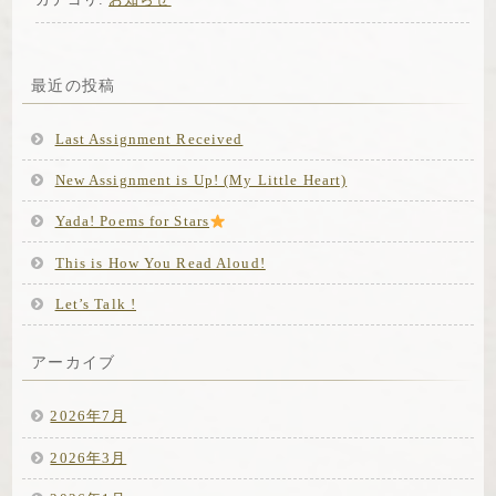
最近の投稿
Last Assignment Received
New Assignment is Up! (My Little Heart)
Yada! Poems for Stars
This is How You Read Aloud!
Let’s Talk !
アーカイブ
2026年7月
2026年3月