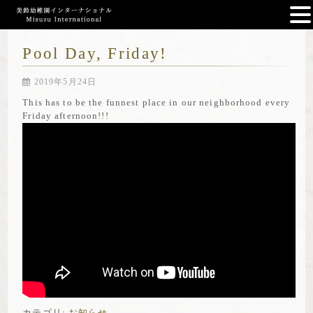
Pool Day, Friday!
2019年5月24日
This has to be the funnest place in our neighborhood every
Friday afternoon!!!
カテゴリ:
お知らせ