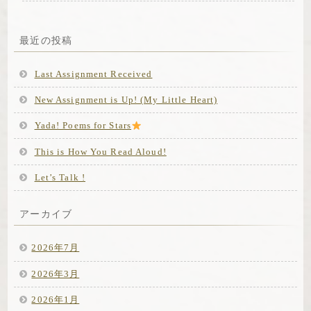
最近の投稿
Last Assignment Received
New Assignment is Up! (My Little Heart)
Yada! Poems for Stars
This is How You Read Aloud!
Let’s Talk !
アーカイブ
2026年7月
2026年3月
2026年1月